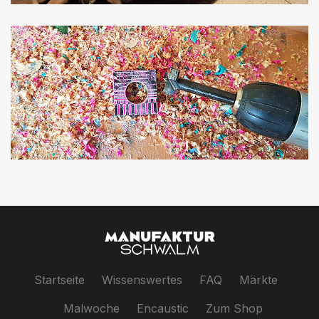
Startseite
Wissenswertes
FAQ
Märkte
Malwoche
Encaustic
Zum Shop