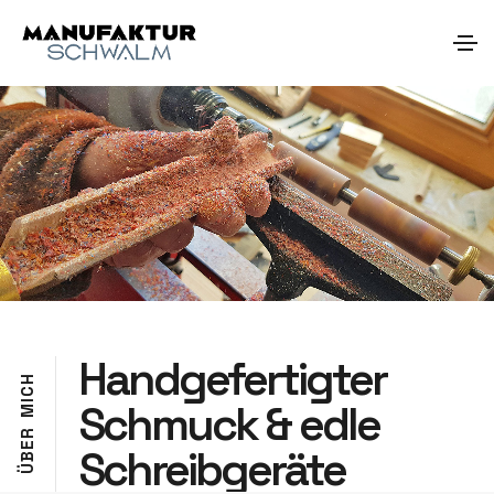
Handgefer­tigter
H
C
Schmuck & edle
I
M
R
E
Schreibge­räte
B
Ü