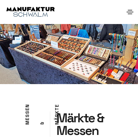
N
E
T
E
Märkte &
S
K
R
S
Ä
E
M
M
&
Messen