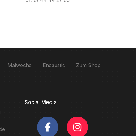
0176/ 44 44 27 65
Malwoche
Encaustic
Zum Shop
Social Media
g
de