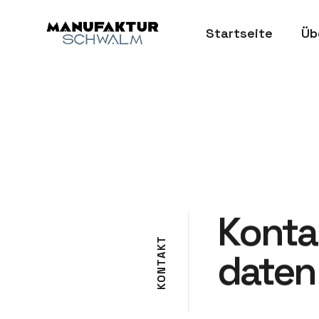
Startseite
Üb
Konta
T
K
daten
A
T
N
O
K