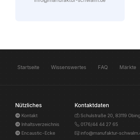
info@manufaktur-schwalm.de
Startseite
Wissenswertes
FAQ
Märkte
Nützliches
Kontaktdaten
Kontakt
Schulstraße 20, 83119 Obin
Inhaltsverzeichnis
0176/44 44 27 65
Encaustic-Ecke
info@manufaktur-schwalm.