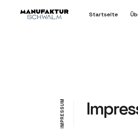
Startseite
Üb
Impre
M
U
S
S
E
R
P
M
I